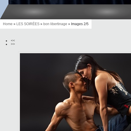
Home
»
LES SOIRÉES
»
bon libertinage
» Images 2/5
<<
>>